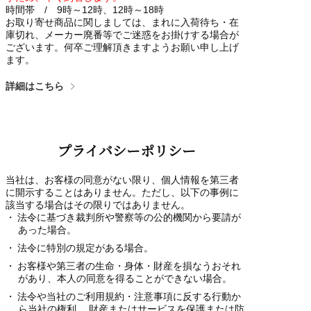
時間帯 / 9時～12時、12時～18時
お取り寄せ商品に関しましては、まれに入荷待ち・在
庫切れ、メーカー廃番等でご迷惑をお掛けする場合が
ございます。何卒ご理解頂きますようお願い申し上げ
ます。
詳細はこちら
プライバシーポリシー
当社は、お客様の同意がない限り、個人情報を第三者
に開示することはありません。ただし、以下の事例に
該当する場合はその限りではありません。
法令に基づき裁判所や警察等の公的機関から要請が
あった場合。
法令に特別の規定がある場合。
お客様や第三者の生命・身体・財産を損なうおそれ
があり、本人の同意を得ることができない場合。
法令や当社のご利用規約・注意事項に反する行動か
ら当社の権利、 財産またはサービスを保護または防