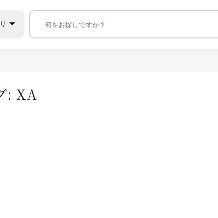
リ
グ:
XA