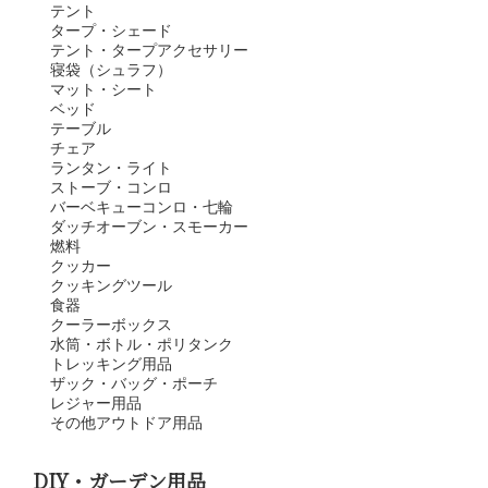
テント
タープ・シェード
テント・タープアクセサリー
寝袋（シュラフ）
マット・シート
ベッド
テーブル
チェア
ランタン・ライト
ストーブ・コンロ
バーベキューコンロ・七輪
ダッチオーブン・スモーカー
燃料
クッカー
クッキングツール
食器
クーラーボックス
水筒・ボトル・ポリタンク
トレッキング用品
ザック・バッグ・ポーチ
レジャー用品
その他アウトドア用品
DIY・ガーデン用品