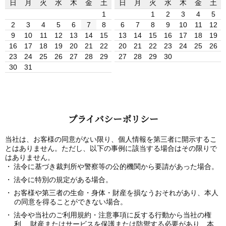
日
月
火
水
木
金
土
日
月
火
水
木
金
土
1
1
2
3
4
5
2
3
4
5
6
7
8
6
7
8
9
10
11
12
9
10
11
12
13
14
15
13
14
15
16
17
18
19
16
17
18
19
20
21
22
20
21
22
23
24
25
26
23
24
25
26
27
28
29
27
28
29
30
30
31
プライバシーポリシー
当社は、お客様の同意がない限り、個人情報を第三者に開示するこ
とはありません。ただし、以下の事例に該当する場合はその限りで
はありません。
法令に基づき裁判所や警察等の公的機関から要請があった場合。
法令に特別の規定がある場合。
お客様や第三者の生命・身体・財産を損なうおそれがあり、本人
の同意を得ることができない場合。
法令や当社のご利用規約・注意事項に反する行動から当社の権
利、 財産またはサービスを保護または防禦する必要があり、本