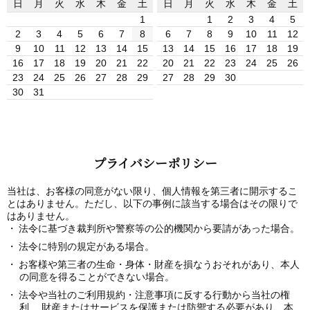
日
月
火
水
木
金
土
日
月
火
水
木
金
土
1
1
2
3
4
5
2
3
4
5
6
7
8
6
7
8
9
10
11
12
9
10
11
12
13
14
15
13
14
15
16
17
18
19
16
17
18
19
20
21
22
20
21
22
23
24
25
26
23
24
25
26
27
28
29
27
28
29
30
30
31
プライバシーポリシー
当社は、お客様の同意がない限り、個人情報を第三者に開示するこ
とはありません。ただし、以下の事例に該当する場合はその限りで
はありません。
法令に基づき裁判所や警察等の公的機関から要請があった場合。
法令に特別の規定がある場合。
お客様や第三者の生命・身体・財産を損なうおそれがあり、本人
の同意を得ることができない場合。
法令や当社のご利用規約・注意事項に反する行動から当社の権
利、 財産またはサービスを保護または防禦する必要があり、本