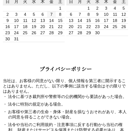
日
月
火
水
木
金
土
日
月
火
水
木
金
土
1
1
2
3
4
5
2
3
4
5
6
7
8
6
7
8
9
10
11
12
9
10
11
12
13
14
15
13
14
15
16
17
18
19
16
17
18
19
20
21
22
20
21
22
23
24
25
26
23
24
25
26
27
28
29
27
28
29
30
30
31
プライバシーポリシー
当社は、お客様の同意がない限り、個人情報を第三者に開示するこ
とはありません。ただし、以下の事例に該当する場合はその限りで
はありません。
法令に基づき裁判所や警察等の公的機関から要請があった場合。
法令に特別の規定がある場合。
お客様や第三者の生命・身体・財産を損なうおそれがあり、本人
の同意を得ることができない場合。
法令や当社のご利用規約・注意事項に反する行動から当社の権
利、 財産またはサービスを保護または防禦する必要があり、本