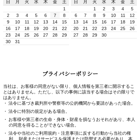
日
月
火
水
木
金
土
日
月
火
水
木
金
土
1
1
2
3
4
5
2
3
4
5
6
7
8
6
7
8
9
10
11
12
9
10
11
12
13
14
15
13
14
15
16
17
18
19
16
17
18
19
20
21
22
20
21
22
23
24
25
26
23
24
25
26
27
28
29
27
28
29
30
30
31
プライバシーポリシー
当社は、お客様の同意がない限り、個人情報を第三者に開示するこ
とはありません。ただし、以下の事例に該当する場合はその限りで
はありません。
法令に基づき裁判所や警察等の公的機関から要請があった場合。
法令に特別の規定がある場合。
お客様や第三者の生命・身体・財産を損なうおそれがあり、本人
の同意を得ることができない場合。
法令や当社のご利用規約・注意事項に反する行動から当社の権
利、 財産またはサービスを保護または防禦する必要があり、本