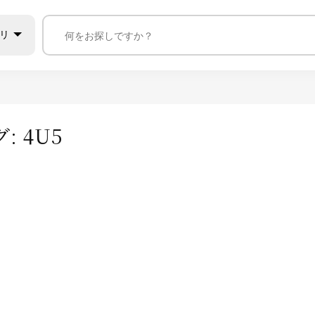
リ
グ:
4U5