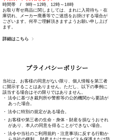
時間帯 / 9時～12時、12時～18時
お取り寄せ商品に関しましては、まれに入荷待ち・在
庫切れ、メーカー廃番等でご迷惑をお掛けする場合が
ございます。何卒ご理解頂きますようお願い申し上げ
ます。
詳細はこちら
プライバシーポリシー
当社は、お客様の同意がない限り、個人情報を第三者
に開示することはありません。ただし、以下の事例に
該当する場合はその限りではありません。
法令に基づき裁判所や警察等の公的機関から要請が
あった場合。
法令に特別の規定がある場合。
お客様や第三者の生命・身体・財産を損なうおそれ
があり、本人の同意を得ることができない場合。
法令や当社のご利用規約・注意事項に反する行動か
ら当社の権利、 財産またはサービスを保護または防