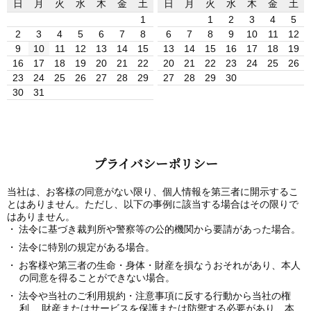
日
月
火
水
木
金
土
日
月
火
水
木
金
土
1
1
2
3
4
5
2
3
4
5
6
7
8
6
7
8
9
10
11
12
9
10
11
12
13
14
15
13
14
15
16
17
18
19
16
17
18
19
20
21
22
20
21
22
23
24
25
26
23
24
25
26
27
28
29
27
28
29
30
30
31
プライバシーポリシー
当社は、お客様の同意がない限り、個人情報を第三者に開示するこ
とはありません。ただし、以下の事例に該当する場合はその限りで
はありません。
法令に基づき裁判所や警察等の公的機関から要請があった場合。
法令に特別の規定がある場合。
お客様や第三者の生命・身体・財産を損なうおそれがあり、本人
の同意を得ることができない場合。
法令や当社のご利用規約・注意事項に反する行動から当社の権
利、 財産またはサービスを保護または防禦する必要があり、本