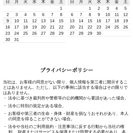
日
月
火
水
木
金
土
日
月
火
水
木
金
土
1
1
2
3
4
5
2
3
4
5
6
7
8
6
7
8
9
10
11
12
9
10
11
12
13
14
15
13
14
15
16
17
18
19
16
17
18
19
20
21
22
20
21
22
23
24
25
26
23
24
25
26
27
28
29
27
28
29
30
30
31
プライバシーポリシー
当社は、お客様の同意がない限り、個人情報を第三者に開示するこ
とはありません。ただし、以下の事例に該当する場合はその限りで
はありません。
法令に基づき裁判所や警察等の公的機関から要請があった場合。
法令に特別の規定がある場合。
お客様や第三者の生命・身体・財産を損なうおそれがあり、本人
の同意を得ることができない場合。
法令や当社のご利用規約・注意事項に反する行動から当社の権
利、 財産またはサービスを保護または防禦する必要があり、本