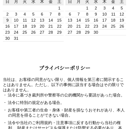
日
月
火
水
木
金
土
日
月
火
水
木
金
土
1
1
2
3
4
5
2
3
4
5
6
7
8
6
7
8
9
10
11
12
9
10
11
12
13
14
15
13
14
15
16
17
18
19
16
17
18
19
20
21
22
20
21
22
23
24
25
26
23
24
25
26
27
28
29
27
28
29
30
30
31
プライバシーポリシー
当社は、お客様の同意がない限り、個人情報を第三者に開示するこ
とはありません。ただし、以下の事例に該当する場合はその限りで
はありません。
法令に基づき裁判所や警察等の公的機関から要請があった場合。
法令に特別の規定がある場合。
お客様や第三者の生命・身体・財産を損なうおそれがあり、本人
の同意を得ることができない場合。
法令や当社のご利用規約・注意事項に反する行動から当社の権
利、 財産またはサービスを保護または防禦する必要があり、本