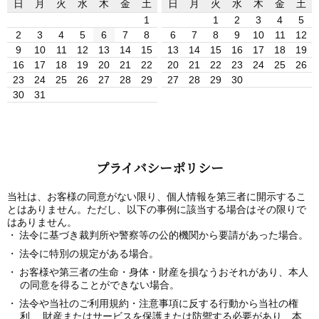
日
月
火
水
木
金
土
日
月
火
水
木
金
土
1
1
2
3
4
5
2
3
4
5
6
7
8
6
7
8
9
10
11
12
9
10
11
12
13
14
15
13
14
15
16
17
18
19
16
17
18
19
20
21
22
20
21
22
23
24
25
26
23
24
25
26
27
28
29
27
28
29
30
30
31
プライバシーポリシー
当社は、お客様の同意がない限り、個人情報を第三者に開示するこ
とはありません。ただし、以下の事例に該当する場合はその限りで
はありません。
法令に基づき裁判所や警察等の公的機関から要請があった場合。
法令に特別の規定がある場合。
お客様や第三者の生命・身体・財産を損なうおそれがあり、本人
の同意を得ることができない場合。
法令や当社のご利用規約・注意事項に反する行動から当社の権
利、 財産またはサービスを保護または防禦する必要があり、本