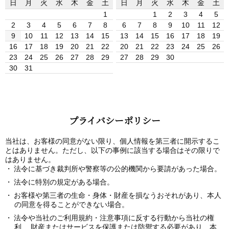
日
月
火
水
木
金
土
日
月
火
水
木
金
土
1
1
2
3
4
5
2
3
4
5
6
7
8
6
7
8
9
10
11
12
9
10
11
12
13
14
15
13
14
15
16
17
18
19
16
17
18
19
20
21
22
20
21
22
23
24
25
26
23
24
25
26
27
28
29
27
28
29
30
30
31
プライバシーポリシー
当社は、お客様の同意がない限り、個人情報を第三者に開示するこ
とはありません。ただし、以下の事例に該当する場合はその限りで
はありません。
法令に基づき裁判所や警察等の公的機関から要請があった場合。
法令に特別の規定がある場合。
お客様や第三者の生命・身体・財産を損なうおそれがあり、本人
の同意を得ることができない場合。
法令や当社のご利用規約・注意事項に反する行動から当社の権
利、 財産またはサービスを保護または防禦する必要があり、本