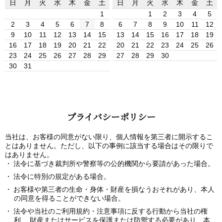
日
月
火
水
木
金
土
日
月
火
水
木
金
土
1
1
2
3
4
5
2
3
4
5
6
7
8
6
7
8
9
10
11
12
9
10
11
12
13
14
15
13
14
15
16
17
18
19
16
17
18
19
20
21
22
20
21
22
23
24
25
26
23
24
25
26
27
28
29
27
28
29
30
30
31
プライバシーポリシー
当社は、お客様の同意がない限り、個人情報を第三者に開示するこ
とはありません。ただし、以下の事例に該当する場合はその限りで
はありません。
法令に基づき裁判所や警察等の公的機関から要請があった場合。
法令に特別の規定がある場合。
お客様や第三者の生命・身体・財産を損なうおそれがあり、本人
の同意を得ることができない場合。
法令や当社のご利用規約・注意事項に反する行動から当社の権
利、 財産またはサービスを保護または防禦する必要があり、本