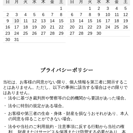
日
月
火
水
木
金
土
日
月
火
水
木
金
土
1
1
2
3
4
5
2
3
4
5
6
7
8
6
7
8
9
10
11
12
9
10
11
12
13
14
15
13
14
15
16
17
18
19
16
17
18
19
20
21
22
20
21
22
23
24
25
26
23
24
25
26
27
28
29
27
28
29
30
30
31
プライバシーポリシー
当社は、お客様の同意がない限り、個人情報を第三者に開示するこ
とはありません。ただし、以下の事例に該当する場合はその限りで
はありません。
法令に基づき裁判所や警察等の公的機関から要請があった場合。
法令に特別の規定がある場合。
お客様や第三者の生命・身体・財産を損なうおそれがあり、本人
の同意を得ることができない場合。
法令や当社のご利用規約・注意事項に反する行動から当社の権
利、 財産またはサービスを保護または防禦する必要があり、本