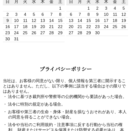
日
月
火
水
木
金
土
日
月
火
水
木
金
土
1
1
2
3
4
5
2
3
4
5
6
7
8
6
7
8
9
10
11
12
9
10
11
12
13
14
15
13
14
15
16
17
18
19
16
17
18
19
20
21
22
20
21
22
23
24
25
26
23
24
25
26
27
28
29
27
28
29
30
30
31
プライバシーポリシー
当社は、お客様の同意がない限り、個人情報を第三者に開示するこ
とはありません。ただし、以下の事例に該当する場合はその限りで
はありません。
法令に基づき裁判所や警察等の公的機関から要請があった場合。
法令に特別の規定がある場合。
お客様や第三者の生命・身体・財産を損なうおそれがあり、本人
の同意を得ることができない場合。
法令や当社のご利用規約・注意事項に反する行動から当社の権
利、 財産またはサービスを保護または防禦する必要があり、本