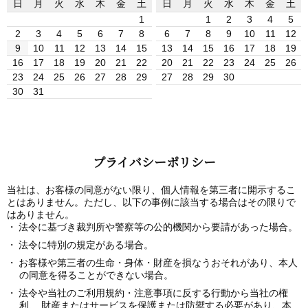
日
月
火
水
木
金
土
日
月
火
水
木
金
土
1
1
2
3
4
5
2
3
4
5
6
7
8
6
7
8
9
10
11
12
9
10
11
12
13
14
15
13
14
15
16
17
18
19
16
17
18
19
20
21
22
20
21
22
23
24
25
26
23
24
25
26
27
28
29
27
28
29
30
30
31
プライバシーポリシー
当社は、お客様の同意がない限り、個人情報を第三者に開示するこ
とはありません。ただし、以下の事例に該当する場合はその限りで
はありません。
法令に基づき裁判所や警察等の公的機関から要請があった場合。
法令に特別の規定がある場合。
お客様や第三者の生命・身体・財産を損なうおそれがあり、本人
の同意を得ることができない場合。
法令や当社のご利用規約・注意事項に反する行動から当社の権
利、 財産またはサービスを保護または防禦する必要があり、本