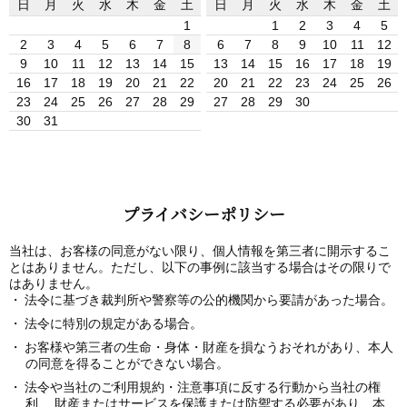
日
月
火
水
木
金
土
日
月
火
水
木
金
土
1
1
2
3
4
5
2
3
4
5
6
7
8
6
7
8
9
10
11
12
9
10
11
12
13
14
15
13
14
15
16
17
18
19
16
17
18
19
20
21
22
20
21
22
23
24
25
26
23
24
25
26
27
28
29
27
28
29
30
30
31
プライバシーポリシー
当社は、お客様の同意がない限り、個人情報を第三者に開示するこ
とはありません。ただし、以下の事例に該当する場合はその限りで
はありません。
法令に基づき裁判所や警察等の公的機関から要請があった場合。
法令に特別の規定がある場合。
お客様や第三者の生命・身体・財産を損なうおそれがあり、本人
の同意を得ることができない場合。
法令や当社のご利用規約・注意事項に反する行動から当社の権
利、 財産またはサービスを保護または防禦する必要があり、本