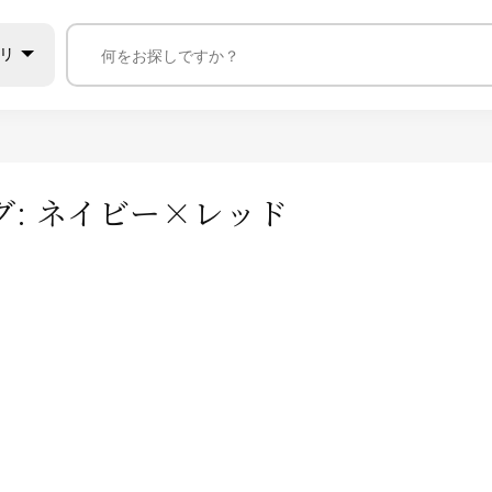
リ
グ:
ネイビー×レッド