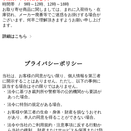
時間帯 / 9時～12時、12時～18時
お取り寄せ商品に関しましては、まれに入荷待ち・在
庫切れ、メーカー廃番等でご迷惑をお掛けする場合が
ございます。何卒ご理解頂きますようお願い申し上げ
ます。
詳細はこちら
プライバシーポリシー
当社は、お客様の同意がない限り、個人情報を第三者
に開示することはありません。ただし、以下の事例に
該当する場合はその限りではありません。
法令に基づき裁判所や警察等の公的機関から要請が
あった場合。
法令に特別の規定がある場合。
お客様や第三者の生命・身体・財産を損なうおそれ
があり、本人の同意を得ることができない場合。
法令や当社のご利用規約・注意事項に反する行動か
ら当社の権利、 財産またはサービスを保護または防