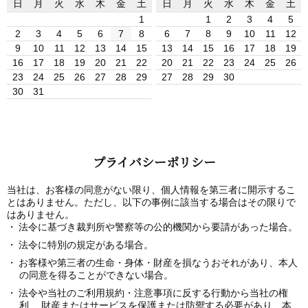
日
月
火
水
木
金
土
日
月
火
水
木
金
土
1
1
2
3
4
5
2
3
4
5
6
7
8
6
7
8
9
10
11
12
9
10
11
12
13
14
15
13
14
15
16
17
18
19
16
17
18
19
20
21
22
20
21
22
23
24
25
26
23
24
25
26
27
28
29
27
28
29
30
30
31
プライバシーポリシー
当社は、お客様の同意がない限り、個人情報を第三者に開示するこ
とはありません。ただし、以下の事例に該当する場合はその限りで
はありません。
法令に基づき裁判所や警察等の公的機関から要請があった場合。
法令に特別の規定がある場合。
お客様や第三者の生命・身体・財産を損なうおそれがあり、本人
の同意を得ることができない場合。
法令や当社のご利用規約・注意事項に反する行動から当社の権
利、 財産またはサービスを保護または防禦する必要があり、本