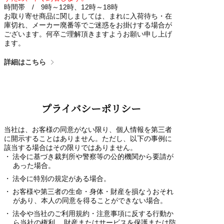
時間帯 / 9時～12時、12時～18時
お取り寄せ商品に関しましては、まれに入荷待ち・在
庫切れ、メーカー廃番等でご迷惑をお掛けする場合が
ございます。何卒ご理解頂きますようお願い申し上げ
ます。
詳細はこちら
プライバシーポリシー
当社は、お客様の同意がない限り、個人情報を第三者
に開示することはありません。ただし、以下の事例に
該当する場合はその限りではありません。
法令に基づき裁判所や警察等の公的機関から要請が
あった場合。
法令に特別の規定がある場合。
お客様や第三者の生命・身体・財産を損なうおそれ
があり、本人の同意を得ることができない場合。
法令や当社のご利用規約・注意事項に反する行動か
ら当社の権利、 財産またはサービスを保護または防