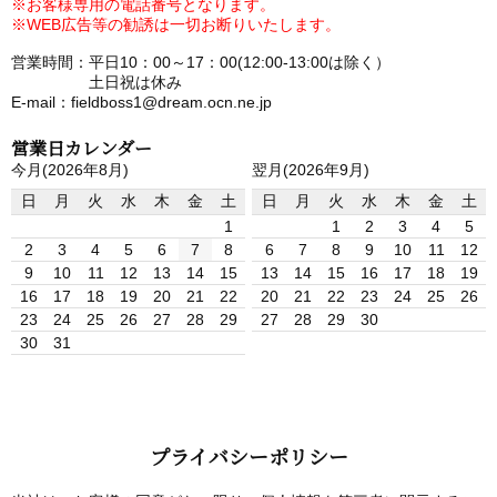
※お客様専用の電話番号となります。
※WEB広告等の勧誘は一切お断りいたします。
営業時間：平日10：00～17：00(12:00-13:00は除く）
土日祝は休み
E-mail：fieldboss1@dream.ocn.ne.jp
営業日カレンダー
今月(2026年8月)
翌月(2026年9月)
日
月
火
水
木
金
土
日
月
火
水
木
金
土
1
1
2
3
4
5
2
3
4
5
6
7
8
6
7
8
9
10
11
12
9
10
11
12
13
14
15
13
14
15
16
17
18
19
16
17
18
19
20
21
22
20
21
22
23
24
25
26
23
24
25
26
27
28
29
27
28
29
30
30
31
プライバシーポリシー