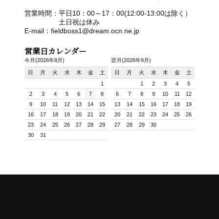
営業時間：平日10：00～17：00(12:00-13:00は除く）
土日祝は休み
E-mail：fieldboss1@dream.ocn.ne.jp
営業日カレンダー
今月(2026年8月)
翌月(2026年9月)
日
月
火
水
木
金
土
日
月
火
水
木
金
土
1
1
2
3
4
5
2
3
4
5
6
7
8
6
7
8
9
10
11
12
9
10
11
12
13
14
15
13
14
15
16
17
18
19
16
17
18
19
20
21
22
20
21
22
23
24
25
26
23
24
25
26
27
28
29
27
28
29
30
30
31