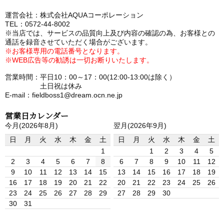
運営会社：株式会社AQUAコーポレーション
TEL：0572-44-8002
※当店では、サービスの品質向上及び内容の確認の為、お客様との
通話を録音させていただく場合がございます。
※お客様専用の電話番号となります。
※WEB広告等の勧誘は一切お断りいたします。
営業時間：平日10：00～17：00(12:00-13:00は除く）
土日祝は休み
E-mail：fieldboss1@dream.ocn.ne.jp
営業日カレンダー
今月(2026年8月)
翌月(2026年9月)
日
月
火
水
木
金
土
日
月
火
水
木
金
土
1
1
2
3
4
5
2
3
4
5
6
7
8
6
7
8
9
10
11
12
9
10
11
12
13
14
15
13
14
15
16
17
18
19
16
17
18
19
20
21
22
20
21
22
23
24
25
26
23
24
25
26
27
28
29
27
28
29
30
30
31