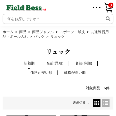
0
ホーム
取り扱いメーカー一覧
ログイン
ホーム
商品
商品ジャンル
スポーツ・球技
共通練習用
品・ボール入れ
バック
リュック
メンバー
新規会員登録
リュック
ご利用案内
新着順
名前(昇順)
名前(降順)
価格が安い順
価格が高い順
対象商品：6件
表示切替