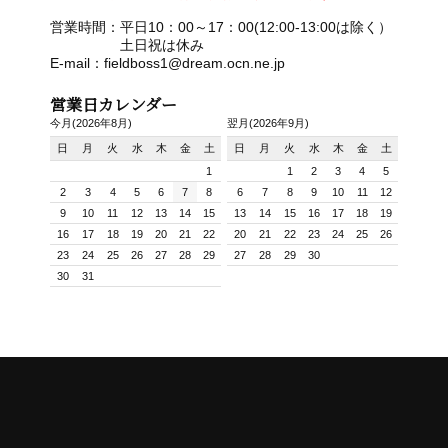
営業時間：平日10：00～17：00(12:00-13:00は除く）
土日祝は休み
E-mail：fieldboss1@dream.ocn.ne.jp
営業日カレンダー
今月(2026年8月)
翌月(2026年9月)
日
月
火
水
木
金
土
日
月
火
水
木
金
土
1
1
2
3
4
5
2
3
4
5
6
7
8
6
7
8
9
10
11
12
9
10
11
12
13
14
15
13
14
15
16
17
18
19
16
17
18
19
20
21
22
20
21
22
23
24
25
26
23
24
25
26
27
28
29
27
28
29
30
30
31