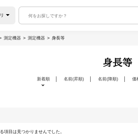
リ
測定機器
測定機器
身長等
身長等
新着順
名前(昇順)
名前(降順)
価
る項目は見つかりませんでした。