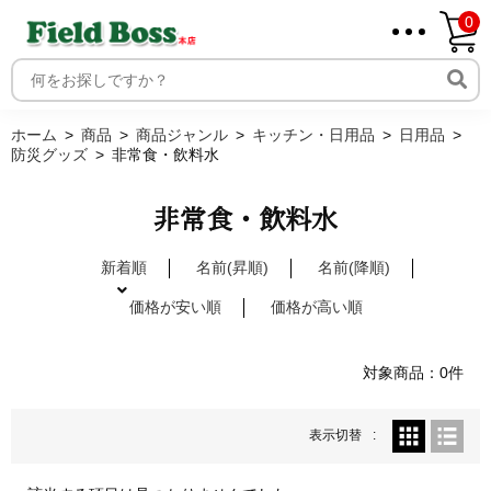
0
ホーム
取り扱いメーカー一覧
ログイン
ホーム
商品
商品ジャンル
キッチン・日用品
日用品
防災グッズ
非常食・飲料水
メンバー
新規会員登録
非常食・飲料水
ご利用案内
新着順
名前(昇順)
名前(降順)
価格が安い順
価格が高い順
対象商品：0件
表示切替