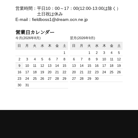
営業時間：平日10：00～17：00(12:00-13:00は除く）
土日祝は休み
E-mail：fieldboss1@dream.ocn.ne.jp
営業日カレンダー
今月(2026年8月)
翌月(2026年9月)
日
月
火
水
木
金
土
日
月
火
水
木
金
土
1
1
2
3
4
5
2
3
4
5
6
7
8
6
7
8
9
10
11
12
9
10
11
12
13
14
15
13
14
15
16
17
18
19
16
17
18
19
20
21
22
20
21
22
23
24
25
26
23
24
25
26
27
28
29
27
28
29
30
30
31