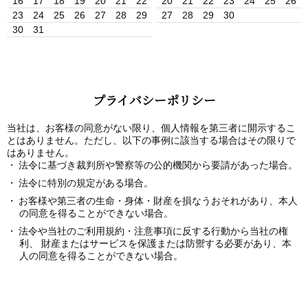
16
17
18
19
20
21
22
20
21
22
23
24
25
26
23
24
25
26
27
28
29
27
28
29
30
30
31
プライバシーポリシー
当社は、お客様の同意がない限り、個人情報を第三者に開示するこ
とはありません。ただし、以下の事例に該当する場合はその限りで
はありません。
法令に基づき裁判所や警察等の公的機関から要請があった場合。
法令に特別の規定がある場合。
お客様や第三者の生命・身体・財産を損なうおそれがあり、本人
の同意を得ることができない場合。
法令や当社のご利用規約・注意事項に反する行動から当社の権
利、 財産またはサービスを保護または防禦する必要があり、本
人の同意を得ることができない場合。