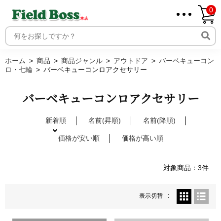
0
ホーム
取り扱いメーカー一覧
ログイン
ホーム
商品
商品ジャンル
アウトドア
バーベキューコン
ロ・七輪
バーベキューコンロアクセサリー
メンバー
新規会員登録
バーベキューコンロアクセサリー
ご利用案内
新着順
名前(昇順)
名前(降順)
価格が安い順
価格が高い順
対象商品：3件
表示切替