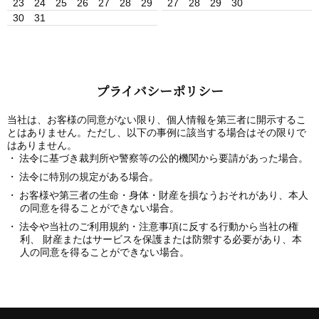
23
24
25
26
27
28
29
27
28
29
30
30
31
プライバシーポリシー
当社は、お客様の同意がない限り、個人情報を第三者に開示するこ
とはありません。ただし、以下の事例に該当する場合はその限りで
はありません。
法令に基づき裁判所や警察等の公的機関から要請があった場合。
法令に特別の規定がある場合。
お客様や第三者の生命・身体・財産を損なうおそれがあり、本人
の同意を得ることができない場合。
法令や当社のご利用規約・注意事項に反する行動から当社の権
利、 財産またはサービスを保護または防禦する必要があり、本
人の同意を得ることができない場合。