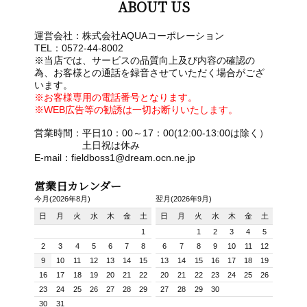
ABOUT US
運営会社：株式会社AQUAコーポレーション
TEL：0572-44-8002
※当店では、サービスの品質向上及び内容の確認の
為、お客様との通話を録音させていただく場合がござ
います。
※お客様専用の電話番号となります。
※WEB広告等の勧誘は一切お断りいたします。
営業時間：平日10：00～17：00(12:00-13:00は除く）
土日祝は休み
E-mail：fieldboss1@dream.ocn.ne.jp
営業日カレンダー
今月(2026年8月)
翌月(2026年9月)
日
月
火
水
木
金
土
日
月
火
水
木
金
土
1
1
2
3
4
5
2
3
4
5
6
7
8
6
7
8
9
10
11
12
9
10
11
12
13
14
15
13
14
15
16
17
18
19
16
17
18
19
20
21
22
20
21
22
23
24
25
26
23
24
25
26
27
28
29
27
28
29
30
30
31