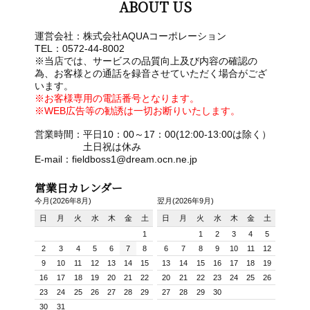
ABOUT US
運営会社：株式会社AQUAコーポレーション
TEL：0572-44-8002
※当店では、サービスの品質向上及び内容の確認の
為、お客様との通話を録音させていただく場合がござ
います。
※お客様専用の電話番号となります。
※WEB広告等の勧誘は一切お断りいたします。
営業時間：平日10：00～17：00(12:00-13:00は除く）
土日祝は休み
E-mail：fieldboss1@dream.ocn.ne.jp
営業日カレンダー
今月(2026年8月)
翌月(2026年9月)
日
月
火
水
木
金
土
日
月
火
水
木
金
土
1
1
2
3
4
5
2
3
4
5
6
7
8
6
7
8
9
10
11
12
9
10
11
12
13
14
15
13
14
15
16
17
18
19
16
17
18
19
20
21
22
20
21
22
23
24
25
26
23
24
25
26
27
28
29
27
28
29
30
30
31