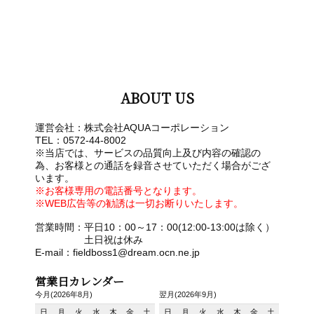
ABOUT US
運営会社：株式会社AQUAコーポレーション
TEL：0572-44-8002
※当店では、サービスの品質向上及び内容の確認の
為、お客様との通話を録音させていただく場合がござ
います。
※お客様専用の電話番号となります。
※WEB広告等の勧誘は一切お断りいたします。
営業時間：平日10：00～17：00(12:00-13:00は除く）
土日祝は休み
E-mail：fieldboss1@dream.ocn.ne.jp
営業日カレンダー
今月(2026年8月)
翌月(2026年9月)
日
月
火
水
木
金
土
日
月
火
水
木
金
土