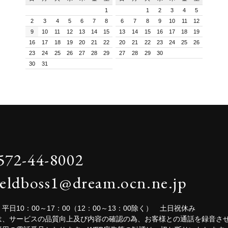
1
1
2
3
4
5
2
3
4
5
6
7
8
6
7
8
9
10
11
12
9
10
11
12
13
14
15
13
14
15
16
17
18
19
16
17
18
19
20
21
22
20
21
22
23
24
25
26
23
24
25
26
27
28
29
27
28
29
30
30
31
572-44-8002
ieldboss1@dream.ocn.ne.jp
平日10：00～17：00（12：00～13：00除く） 土日祝休み
は、サービスの品質向上及び内容の確認の為、お客様との通話を録音さ