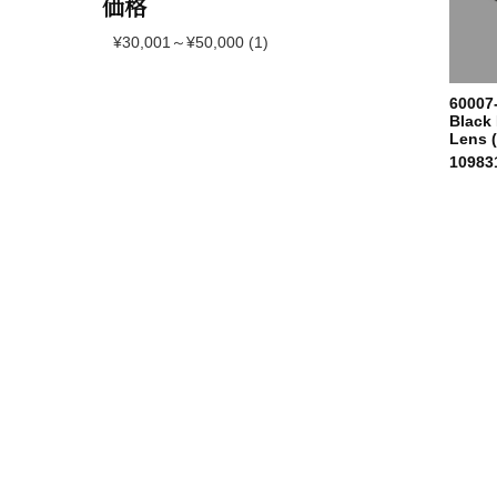
価格
¥30,001～¥50,000 (1)
60007
Black 
Lens 
10983