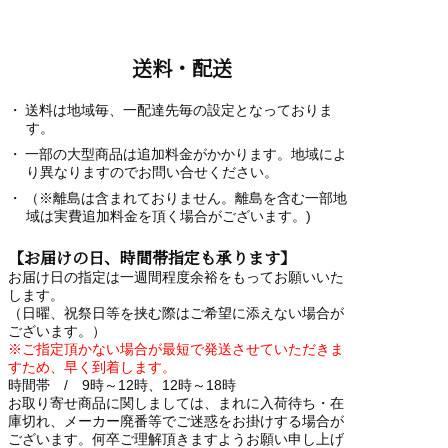
送料・配送
送料は地域毎、一配達先毎の設定となっておりま
す。
一部の大型商品は追加料金がかかります。地域によ
り異なりますのでお問い合せください。
（※離島は含まれておりません。離島を含む一部地
域は実費追加料金を頂く場合がございます。)
【お届けの日、時間帯指定も承ります】
お届け日の指定は一週間程度余裕をもってお願いいた
します。
（日曜、祝祭日等を挟む際はご希望に添えない場合が
ございます。）
※ご指定頂かない場合が最短で発送させていただきま
すため、早く到着します。
時間帯 / 9時～12時、12時～18時
お取り寄せ商品に関しましては、まれに入荷待ち・在
庫切れ、メーカー廃番等でご迷惑をお掛けする場合が
ございます。何卒ご理解頂きますようお願い申し上げ