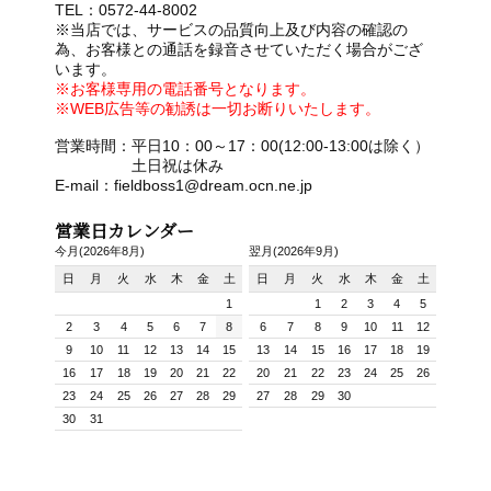
TEL：0572-44-8002
※当店では、サービスの品質向上及び内容の確認の
為、お客様との通話を録音させていただく場合がござ
います。
※お客様専用の電話番号となります。
※WEB広告等の勧誘は一切お断りいたします。
営業時間：平日10：00～17：00(12:00-13:00は除く）
土日祝は休み
E-mail：fieldboss1@dream.ocn.ne.jp
営業日カレンダー
今月(2026年8月)
翌月(2026年9月)
日
月
火
水
木
金
土
日
月
火
水
木
金
土
1
1
2
3
4
5
2
3
4
5
6
7
8
6
7
8
9
10
11
12
9
10
11
12
13
14
15
13
14
15
16
17
18
19
16
17
18
19
20
21
22
20
21
22
23
24
25
26
23
24
25
26
27
28
29
27
28
29
30
30
31