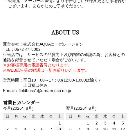
製造元、メーカーの事情により予告なしに仕様変更となる場合が
ございます。あらかじめご了承ください。
ABOUT US
運営会社：株式会社AQUAコーポレーション
TEL：0572-44-8002
※当店では、サービスの品質向上及び内容の確認の為、お客様との
通話を録音させていただく場合がございます。
※お客様専用の電話番号となります。
※WEB広告等の勧誘は一切お断りいたします。
営業時間：平日10：00～17：00(12:00-13:00は除く）
土日祝は休み
E-mail：fieldboss1@dream.ocn.ne.jp
営業日カレンダー
今月(2026年8月)
翌月(2026年9月)
日
月
火
水
木
金
土
日
月
火
水
木
金
土
1
1
2
3
4
5
2
3
4
5
6
7
8
6
7
8
9
10
11
12