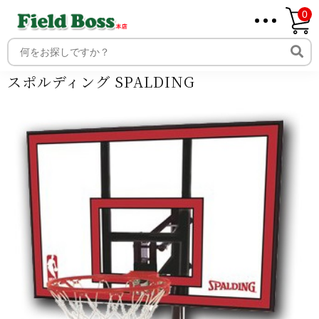
0
ホーム
商品
商品ジャンル
スポーツ・球技
バスケットボ
ール
ゴール
家庭用ゴール
スポルディング SPALDING
ホーム
取り扱いメーカー一覧
スポルディング SPALDING
ログイン
メンバー
新規会員登録
ご利用案内