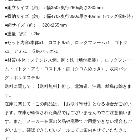
●組立サイズ（約）：幅350x奥行260x高さ280mm
●収納サイズ（約）：幅470x奥行350x厚さ40mm（バッグ収納時）
●網サイズ（約）：320x255mm
●重量（約）：2kg
●セット内容/本体x1、ロストルx1、ロックフレームx1、ゴトク
x1、アミx1、収納バッグx1
●材質/本体：ステンレス鋼、脚：鉄（焼付塗装）、ロックフレー
ム・ゴトク・アミ・ロストル：鉄（クロムめっき）、収納バッ
グ：ポリエステル
送料に関して：【送料無料】但し、北海道、沖縄、離島は除きま
す。
在庫に関して：この商品は、【お取り寄せ】となる場合がござい
ます。在庫が確保された商品ではございませんのでご注意願いま
す。また、メーカー在庫の欠品や廃番でご用意できない場合もご
ざいます。確認できしだいメールにてご案内させていただきま
す。