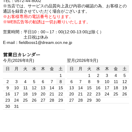
TEL：0572-44-8002
※当店では、サービスの品質向上及び内容の確認の為、お客様との
通話を録音させていただく場合がございます。
※お客様専用の電話番号となります。
※WEB広告等の勧誘は一切お断りいたします。
営業時間：平日10：00～17：00(12:00-13:00は除く）
土日祝は休み
E-mail：fieldboss1@dream.ocn.ne.jp
営業日カレンダー
今月(2026年8月)
翌月(2026年9月)
日
月
火
水
木
金
土
日
月
火
水
木
金
土
1
1
2
3
4
5
2
3
4
5
6
7
8
6
7
8
9
10
11
12
9
10
11
12
13
14
15
13
14
15
16
17
18
19
16
17
18
19
20
21
22
20
21
22
23
24
25
26
23
24
25
26
27
28
29
27
28
29
30
30
31