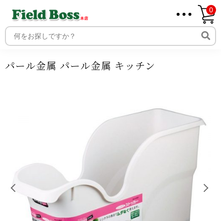
0
ホーム
商品
商品ジャンル
キッチン・日用品
キッチン用
品
コンロ・水廻り用品
水切りトレー
パール金属 パール金
ホーム
属 キッチン
取り扱いメーカー一覧
ログイン
パール金属 パール金属 キッチン
メンバー
新規会員登録
ご利用案内