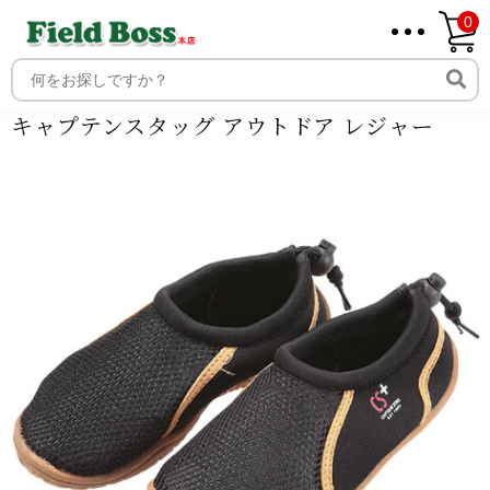
0
ホーム
商品
商品ジャンル
アパレル
アウトドア
ユニ
セックス
シューズ
キャプテンスタッグ アウトドア レジャー
ホーム
取り扱いメーカー一覧
キャプテンスタッグ アウトドア レジャー
ログイン
メンバー
新規会員登録
ご利用案内