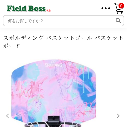
0
ホーム
商品
商品ジャンル
スポーツ・球技
バスケットボ
ール
ゴール
家庭用ゴール
スポルディング バスケットゴー
ホーム
ル バスケットボード
取り扱いメーカー一覧
ログイン
スポルディング バスケットゴール バスケット
メンバー
ボード
新規会員登録
ご利用案内