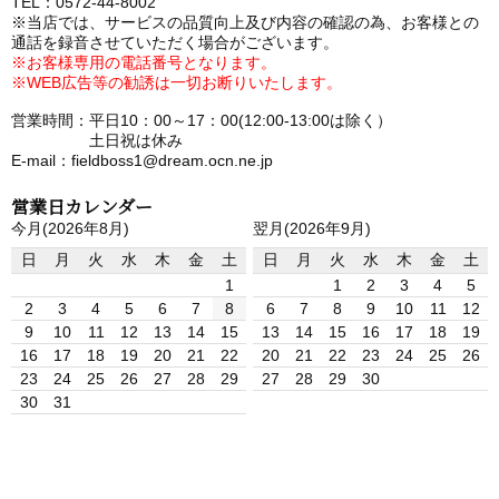
TEL：0572-44-8002
※当店では、サービスの品質向上及び内容の確認の為、お客様との
通話を録音させていただく場合がございます。
※お客様専用の電話番号となります。
※WEB広告等の勧誘は一切お断りいたします。
営業時間：平日10：00～17：00(12:00-13:00は除く）
土日祝は休み
E-mail：fieldboss1@dream.ocn.ne.jp
営業日カレンダー
今月(2026年8月)
翌月(2026年9月)
日
月
火
水
木
金
土
日
月
火
水
木
金
土
1
1
2
3
4
5
2
3
4
5
6
7
8
6
7
8
9
10
11
12
9
10
11
12
13
14
15
13
14
15
16
17
18
19
16
17
18
19
20
21
22
20
21
22
23
24
25
26
23
24
25
26
27
28
29
27
28
29
30
30
31