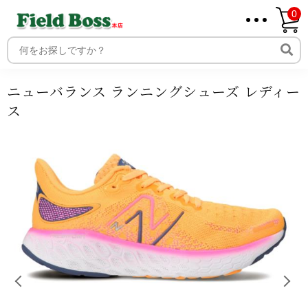
0
ホーム
商品
商品ジャンル
アパレル
スポーツ
レディ
ース
シューズ
ニューバランス ランニングシューズ レディー
ホーム
ス
取り扱いメーカー一覧
ログイン
ニューバランス ランニングシューズ レディー
メンバー
ス
新規会員登録
ご利用案内