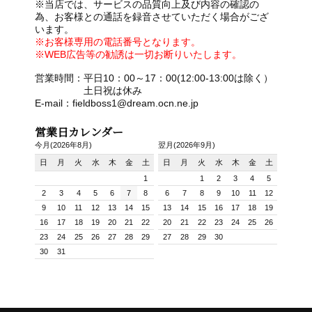
※当店では、サービスの品質向上及び内容の確認の
為、お客様との通話を録音させていただく場合がござ
います。
※お客様専用の電話番号となります。
※WEB広告等の勧誘は一切お断りいたします。
営業時間：平日10：00～17：00(12:00-13:00は除く）
土日祝は休み
E-mail：fieldboss1@dream.ocn.ne.jp
営業日カレンダー
今月(2026年8月)
翌月(2026年9月)
日
月
火
水
木
金
土
日
月
火
水
木
金
土
1
1
2
3
4
5
2
3
4
5
6
7
8
6
7
8
9
10
11
12
9
10
11
12
13
14
15
13
14
15
16
17
18
19
16
17
18
19
20
21
22
20
21
22
23
24
25
26
23
24
25
26
27
28
29
27
28
29
30
30
31