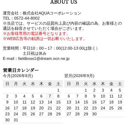
ABOUT US
運営会社：株式会社AQUAコーポレーション
TEL：0572-44-8002
※当店では、サービスの品質向上及び内容の確認の為、お客様との
通話を録音させていただく場合がございます。
※お客様専用の電話番号となります。
※WEB広告等の勧誘は一切お断りいたします。
営業時間：平日10：00～17：00(12:00-13:00は除く）
土日祝は休み
E-mail：fieldboss1@dream.ocn.ne.jp
営業日カレンダー
今月(2026年8月)
翌月(2026年9月)
日
月
火
水
木
金
土
日
月
火
水
木
金
土
1
1
2
3
4
5
2
3
4
5
6
7
8
6
7
8
9
10
11
12
9
10
11
12
13
14
15
13
14
15
16
17
18
19
16
17
18
19
20
21
22
20
21
22
23
24
25
26
23
24
25
26
27
28
29
27
28
29
30
30
31