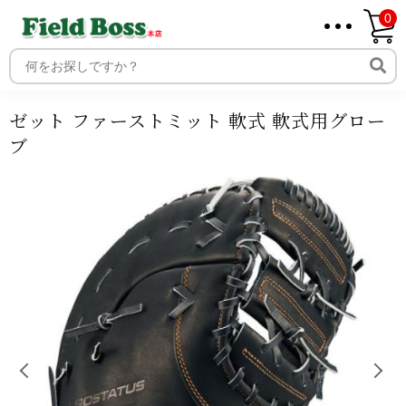
0
ホーム
商品
商品ジャンル
スポーツ・球技
野球
グロ
ーブ・バット
軟式グローブ
ゼット ファーストミット 軟式 軟
ホーム
式用グローブ
取り扱いメーカー一覧
ログイン
ゼット ファーストミット 軟式 軟式用グロー
メンバー
ブ
新規会員登録
ご利用案内