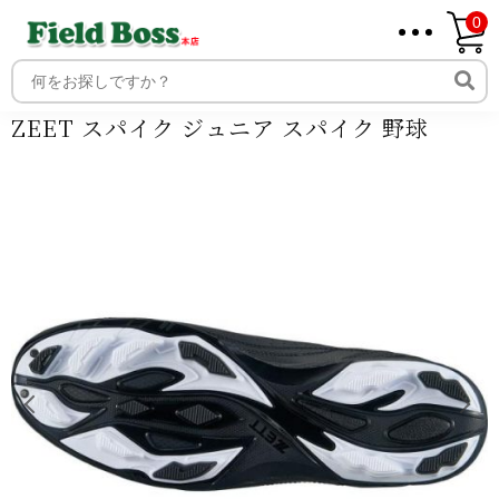
0
ホーム
商品
商品ジャンル
アパレル
スポーツ
メンズ
シューズ
ZEET スパイク ジュニア スパイク 野球
ホーム
取り扱いメーカー一覧
ZEET スパイク ジュニア スパイク 野球
ログイン
メンバー
新規会員登録
ご利用案内