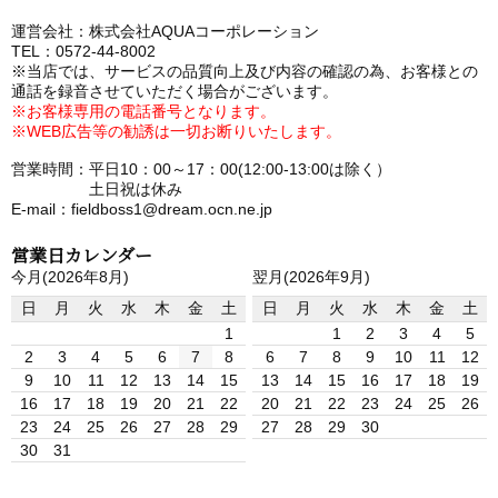
運営会社：株式会社AQUAコーポレーション
TEL：0572-44-8002
※当店では、サービスの品質向上及び内容の確認の為、お客様との
通話を録音させていただく場合がございます。
※お客様専用の電話番号となります。
※WEB広告等の勧誘は一切お断りいたします。
営業時間：平日10：00～17：00(12:00-13:00は除く）
土日祝は休み
E-mail：fieldboss1@dream.ocn.ne.jp
営業日カレンダー
今月(2026年8月)
翌月(2026年9月)
日
月
火
水
木
金
土
日
月
火
水
木
金
土
1
1
2
3
4
5
2
3
4
5
6
7
8
6
7
8
9
10
11
12
9
10
11
12
13
14
15
13
14
15
16
17
18
19
16
17
18
19
20
21
22
20
21
22
23
24
25
26
23
24
25
26
27
28
29
27
28
29
30
30
31