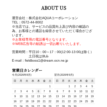
ABOUT US
運営会社：株式会社AQUAコーポレーション
TEL：0572-44-8002
※当店では、サービスの品質向上及び内容の確認の
為、お客様との通話を録音させていただく場合がござ
います。
※お客様専用の電話番号となります。
※WEB広告等の勧誘は一切お断りいたします。
営業時間：平日10：00～17：00(12:00-13:00は除く）
土日祝は休み
E-mail：fieldboss1@dream.ocn.ne.jp
営業日カレンダー
今月(2026年8月)
翌月(2026年9月)
日
月
火
水
木
金
土
日
月
火
水
木
金
土
1
1
2
3
4
5
2
3
4
5
6
7
8
6
7
8
9
10
11
12
9
10
11
12
13
14
15
13
14
15
16
17
18
19
16
17
18
19
20
21
22
20
21
22
23
24
25
26
23
24
25
26
27
28
29
27
28
29
30