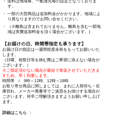
送料は地域毎、一配達先毎の設定となっておりま
す。
一部の大型商品は追加料金がかかります。地域によ
り異なりますのでお問い合せください。
（※離島は含まれておりません。離島を含む一部地
域は実費追加料金を頂く場合がございます。)
【お届けの日、時間帯指定も承ります】
お届け日の指定は一週間程度余裕をもってお願いいた
します。
（日曜、祝祭日等を挟む際はご希望に添えない場合が
ございます。）
※ご指定頂かない場合が最短で発送させていただきま
すため、早く到着します。
時間帯 / 9時～12時、12時～18時
お取り寄せ商品に関しましては、まれに入荷待ち・在
庫切れ、メーカー廃番等でご迷惑をお掛けする場合が
ございます。何卒ご理解頂きますようお願い申し上げ
ます。
詳細はこちら