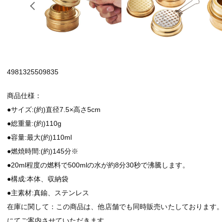
4981325509835
商品仕様：
●サイズ:(約)直径7.5×高さ5cm
●総重量:(約)110g
●容量:最大(約)110ml
●燃焼時間:(約)145分※
●20ml程度の燃料で500mlの水が約8分30秒で沸騰します。
●構成:本体、収納袋
●主素材:真鍮、ステンレス
在庫に関して：この商品は、他店舗でも同時販売いたしております
にてご案内させていただきます。