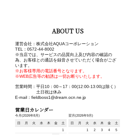
ABOUT US
運営会社：株式会社AQUAコーポレーション
TEL：0572-44-8002
※当店では、サービスの品質向上及び内容の確認の
為、お客様との通話を録音させていただく場合がござ
います。
※お客様専用の電話番号となります。
※WEB広告等の勧誘は一切お断りいたします。
営業時間：平日10：00～17：00(12:00-13:00は除く）
土日祝は休み
E-mail：fieldboss1@dream.ocn.ne.jp
営業日カレンダー
今月(2026年8月)
翌月(2026年9月)
日
月
火
水
木
金
土
日
月
火
水
木
金
土
1
1
2
3
4
5