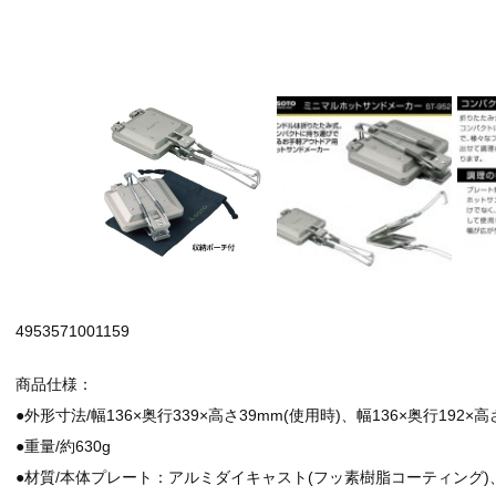
4953571001159
商品仕様：
●外形寸法/幅136×奥行339×高さ39mm(使用時)、幅136×奥行192×高
●重量/約630g
●材質/本体プレート：アルミダイキャスト(フッ素樹脂コーティング