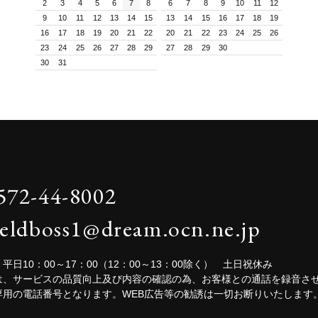
2
3
4
5
6
7
8
6
7
8
9
10
11
12
9
10
11
12
13
14
15
13
14
15
16
17
18
19
16
17
18
19
20
21
22
20
21
22
23
24
25
26
23
24
25
26
27
28
29
27
28
29
30
30
31
572-44-8002
ieldboss1@dream.ocn.ne.jp
平日10：00～17：00（12：00～13：00除く） 土日祝休み
は、サービスの品質向上及び内容の確認の為、お客様との通話を録音さ
専用の電話番号となります。WEB広告等の勧誘は一切お断りいたします