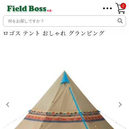
0
ホーム
商品
商品ジャンル
アウトドア
テント
ファミ
リー型テント
ロゴス テント おしゃれ グランピング
ホーム
取り扱いメーカー一覧
ロゴス テント おしゃれ グランピング
ログイン
メンバー
新規会員登録
ご利用案内