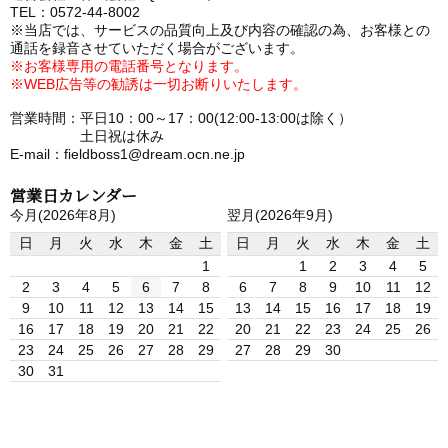
TEL：0572-44-8002
※当店では、サービスの品質向上及び内容の確認の為、お客様との
通話を録音させていただく場合がございます。
※お客様専用の電話番号となります。
※WEB広告等の勧誘は一切お断りいたします。
営業時間：平日10：00～17：00(12:00-13:00は除く）
土日祝は休み
E-mail：fieldboss1@dream.ocn.ne.jp
営業日カレンダー
今月(2026年8月)
翌月(2026年9月)
日
月
火
水
木
金
土
日
月
火
水
木
金
土
1
1
2
3
4
5
2
3
4
5
6
7
8
6
7
8
9
10
11
12
9
10
11
12
13
14
15
13
14
15
16
17
18
19
16
17
18
19
20
21
22
20
21
22
23
24
25
26
23
24
25
26
27
28
29
27
28
29
30
30
31